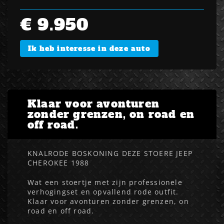
€ 9.950
Ik heb interesse in deze auto
Klaar voor avonturen
zonder grenzen, on road en
off road.
KNALRODE BOSKONING DEZE STOERE JEEP
CHEROKEE 1988
Wat een stoertje met zijn professionele
verhogingset en opvallend rode outfit.
Klaar voor avonturen zonder grenzen, on
road en off road.