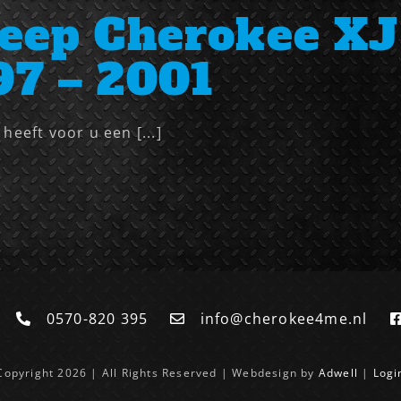
eep Cherokee XJ 
97 – 2001
eeft voor u een [...]
0570-820 395
info@cherokee4me.nl
Copyright 2026 | All Rights Reserved | Webdesign by
Adwell
|
Logi