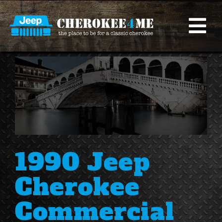
Ga
naar
inhoud
To
Na
Autos
Specials
Onderhoud/Reparaties
Blog
1990 Jeep
Cherokee
Contact
Commercial